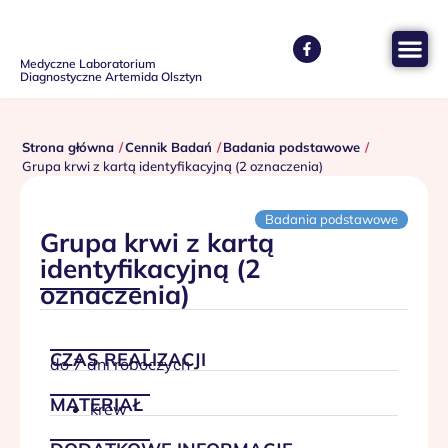
Medyczne Laboratorium
Diagnostyczne Artemida Olsztyn
Strona główna
Cennik Badań
Badania podstawowe
Grupa krwi z kartą identyfikacyjną (2 oznaczenia)
Badania podstawowe
Grupa krwi z kartą
identyfikacyjną (2
oznaczenia)
CZAS REALIZACJI
do 7 dni roboczych
MATERIAŁ
krew