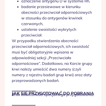
oznaczenie antygenu D w systemie Rh,
badanie przesiewowe w kierunku
obecności przeciwciał odpornościowych
w stosunku do antygenów krwinek
czerwonych,
ustalenie swoistości wykrytych
przeciwciał.
W przypadku stwierdzenia obecności
przeciwciał odpornościowych, ich swoistość
musi być obligatoryjnie wpisana w
odpowiedniej sekcji „Przeciwciała
odpornościowe”. Dodatkowo, na Karcie grupy
krwi należy umieścić dwa numery (czyli
numery z rejestru badań grup krwi) oraz daty
przeprowadzonych badań.
JAK SIĘ PRZYGOTOWAĆ DO POBRANIA
Brak konieczności specjalnego przygotowania.