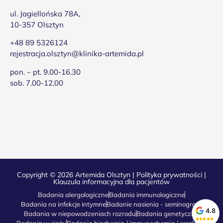
ul. Jagiellońska 78A,
10-357 Olsztyn
+48 89 5326124
rejestracja.olsztyn@klinika-artemida.pl
pon. – pt. 9.00-16.30
sob. 7.00-12.00
Copyright © 2026 Artemida Olsztyn |
Polityka prywatności
|
Klauzula informacyjna dla pacjentów
Badania alergologiczne
Badania immunologiczne
Badania na infekcje intymne
Badanie nasienia - seminogram
4.8
Badania w niepowodzeniach rozrodu
Badania genetyczne
Badania w ciąży
Badania biochemia / immunochemia / serologia