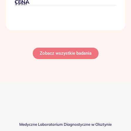
CENA
115zł
Zobacz wszystkie badania
Medyczne Laboratorium Diagnostyczne w Olsztynie