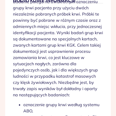
DODATKOWE INFORMACJE
Badanie polega na dwukrotnym oznaczeniu
grupy krwi pacjenta przy użyciu dwóch
niezależnie pobranych próbek krwi. Próbki te
powinny być pobrane w różnym czasie oraz z
odmiennych miejsc wkłucia, przy jednoczesnej
identyfikacji pacjenta. Wyniki badań grup krwi
są dokumentowane na specjalnych kartach,
zwanych kartami grup krwi KGK. Celem takiej
dokumentacji jest usprawnienie procesu
zamawiania krwi, co jest kluczowe w
sytuacjach nagłych, zarówno dla
pojedynczych osób, jak i dla większych grup
ludności w przypadku katastrof masowych
czy klęsk żywiołowych. Niezbędne jest, by
trwały zapis wyników był dokładny i oparty
na następujących badaniach:
oznaczenie grupy krwi według systemu
ABO,