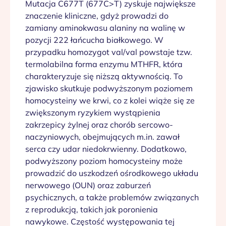
Mutacja C677T (677C>T) zyskuje największe
znaczenie kliniczne, gdyż prowadzi do
zamiany aminokwasu alaniny na walinę w
pozycji 222 łańcucha białkowego. W
przypadku homozygot val/val powstaje tzw.
termolabilna forma enzymu MTHFR, która
charakteryzuje się niższą aktywnością. To
zjawisko skutkuje podwyższonym poziomem
homocysteiny we krwi, co z kolei wiąże się ze
zwiększonym ryzykiem wystąpienia
zakrzepicy żylnej oraz chorób sercowo-
naczyniowych, obejmujących m.in. zawał
serca czy udar niedokrwienny. Dodatkowo,
podwyższony poziom homocysteiny może
prowadzić do uszkodzeń ośrodkowego układu
nerwowego (OUN) oraz zaburzeń
psychicznych, a także problemów związanych
z reprodukcją, takich jak poronienia
nawykowe. Częstość występowania tej