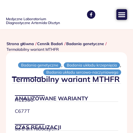
Medyczne Laboratorium
Diagnostyczne Artemida Olsztyn
Strona główna
Cennik Badań
Badania genetyczne
Termolabilny wariant MTHFR
,
,
Badania genetyczne
Badania układu krzepnięcia
Badania układu sercowo-naczyniowego
Termolabilny wariant MTHFR
ANALIZOWANE WARIANTY
A1298C
C677T
CZAS REALIZACJI
do 8 dni roboczych