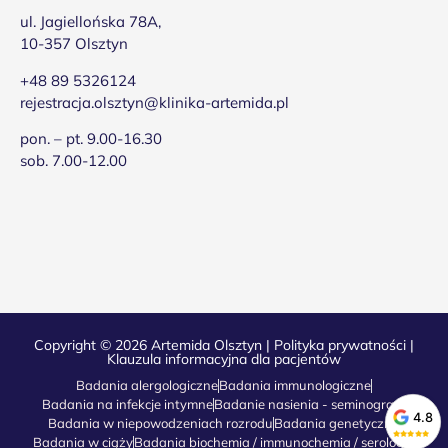
ul. Jagiellońska 78A,
10-357 Olsztyn
+48 89 5326124
rejestracja.olsztyn@klinika-artemida.pl
pon. – pt. 9.00-16.30
sob. 7.00-12.00
Copyright © 2026 Artemida Olsztyn |
Polityka prywatności
|
Klauzula informacyjna dla pacjentów
Badania alergologiczne
Badania immunologiczne
Badania na infekcje intymne
Badanie nasienia - seminogram
4.8
Badania w niepowodzeniach rozrodu
Badania genetyczne
Badania w ciąży
Badania biochemia / immunochemia / serologia