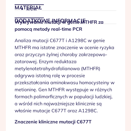
MATERIAŁ
krew
DODATKOWE INFORMACJE
Wykrywanie mutacji w genie MTHFR za
pomocą metody real-time PCR
Analiza mutacji C677T i A1298C w genie
MTHFR ma istotne znaczenie w ocenie ryzyka
oraz przyczyn żylnej choroby zakrzepowo-
zatorowej. Enzym reduktaza
metylenotetrahydrofolianowa (MTHFR)
odgrywa istotną rolę w procesie
przekształcania aminokwasu homocysteiny w
metioninę. Gen MTHFR występuje w różnych
formach polimorficznych w populacji ludzkiej,
a wśród nich najważniejsze klinicznie są
właśnie mutacje C677T oraz A1298C.
Znaczenie kliniczne mutacji C677T