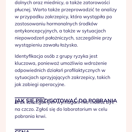
dolnych oraz miednicy, a także zatorowości
płucnej. Warto także przeprowadzić te analizy
w przypadku zakrzepicy, która wystąpiła po
zastosowaniu hormonalnych środków
antykoncepcyjnych, a także w sytuacjach
niepowodzeń położniczych, szczególnie przy
wystąpieniu zawału łożyska.
Identyfikacja osób z grupy ryzyka jest
kluczowa, ponieważ umożliwia wdrożenie
odpowiednich działań profilaktycznych w
sytuacjach sprzyjających zakrzepicy, takich
jak zabiegi operacyjne.
JAK SIĘ PRZYGOTOWAĆ DO POBRANIA
Brak szczególnych wymagań. Nie musisz być
na czczo. Zgłoś się do laboratorium w celu
pobrania krwi.