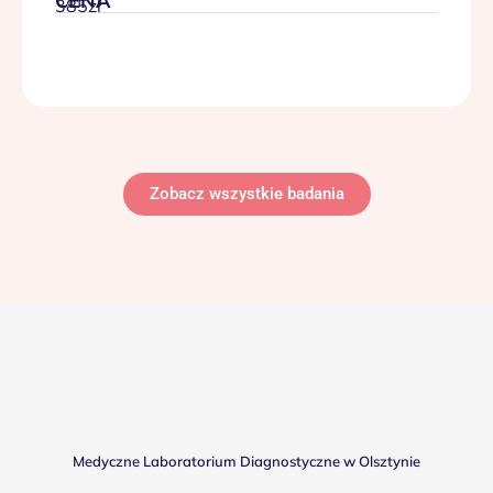
CENA
385zł
Zobacz wszystkie badania
Medyczne Laboratorium Diagnostyczne w Olsztynie