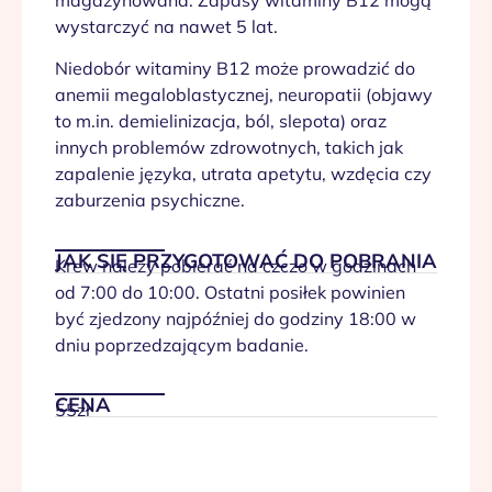
wystarczyć na nawet 5 lat.
Niedobór witaminy B12 może prowadzić do
anemii megaloblastycznej, neuropatii (objawy
to m.in. demielinizacja, ból, slepota) oraz
innych problemów zdrowotnych, takich jak
zapalenie języka, utrata apetytu, wzdęcia czy
zaburzenia psychiczne.
JAK SIĘ PRZYGOTOWAĆ DO POBRANIA
Krew należy pobierać na czczo w godzinach
od 7:00 do 10:00. Ostatni posiłek powinien
być zjedzony najpóźniej do godziny 18:00 w
dniu poprzedzającym badanie.
CENA
55zł