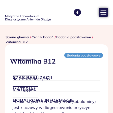
Medyczne Laboratorium
Diagnostyczne Artemida Olsztyn
Strona główna
Cennik Badań
Badania podstawowe
Witamina B12
Badania podstawowe
Witamina B12
CZAS REALIZACJI
do 2 dni roboczych
MATERIAŁ
krew
DODATKOWE INFORMACJE
Pomiar stężenia witaminy B12 (kobalaminy)
jest kluczowy w diagnozowaniu przyczyn