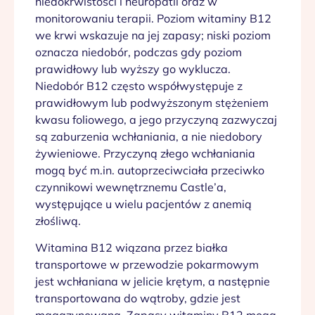
niedokrwistości i neuropatii oraz w
monitorowaniu terapii. Poziom witaminy B12
we krwi wskazuje na jej zapasy; niski poziom
oznacza niedobór, podczas gdy poziom
prawidłowy lub wyższy go wyklucza.
Niedobór B12 często współwystępuje z
prawidłowym lub podwyższonym stężeniem
kwasu foliowego, a jego przyczyną zazwyczaj
są zaburzenia wchłaniania, a nie niedobory
żywieniowe. Przyczyną złego wchłaniania
mogą być m.in. autoprzeciwciała przeciwko
czynnikowi wewnętrznemu Castle’a,
występujące u wielu pacjentów z anemią
złośliwą.
Witamina B12 wiązana przez białka
transportowe w przewodzie pokarmowym
jest wchłaniana w jelicie krętym, a następnie
transportowana do wątroby, gdzie jest
magazynowana. Zapasy witaminy B12 mogą