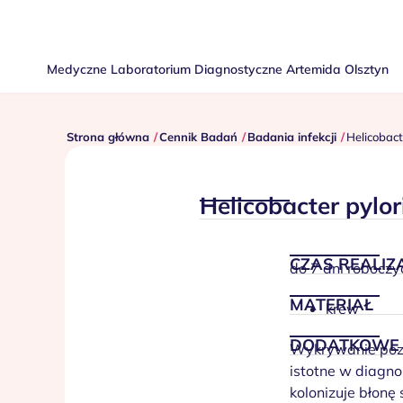
Medyczne Laboratorium Diagnostyczne Artemida Olsztyn
Strona główna
Cennik Badań
Badania infekcji
Helicobact
Helicobacter pylor
CZAS REALIZA
do 7 dni roboczy
MATERIAŁ
krew
DODATKOWE 
Wykrywanie pozio
istotne w diagno
kolonizuje błon