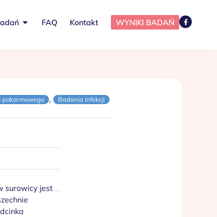
badań
FAQ
Kontakt
WYNIKI BADAŃ
,
u pokarmowego
Badania infekcji
w surowicy jest
szechnie
odcinka