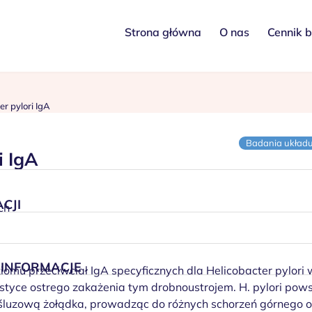
Strona główna
O nas
Cennik 
er pylori IgA
Badania układ
i IgA
CJI
ch
INFORMACJE
mu przeciwciał IgA specyficznych dla Helicobacter pylori 
styce ostrego zakażenia tym drobnoustrojem. H. pylori pow
ę śluzową żołądka, prowadząc do różnych schorzeń górnego 