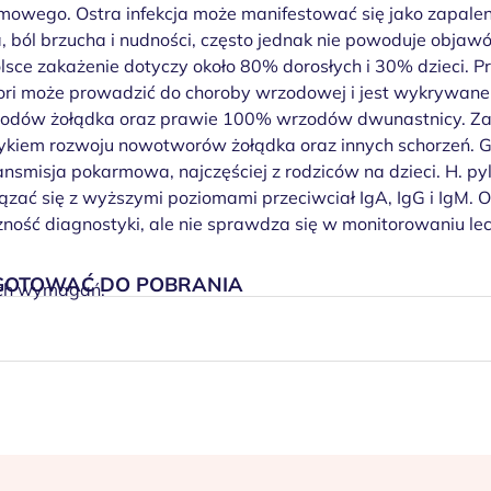
owego. Ostra infekcja może manifestować się jako zapalen
, ból brzucha i nudności, często jednak nie powoduje obj
sce zakażenie dotyczy około 80% dorosłych i 30% dzieci. P
lori może prowadzić do choroby wrzodowej i jest wykrywan
odów żołądka oraz prawie 100% wrzodów dwunastnicy. Za
yzykiem rozwoju nowotworów żołądka oraz innych schorzeń.
transmisja pokarmowa, najczęściej z rodziców na dzieci. H. py
zać się z wyższymi poziomami przeciwciał IgA, IgG i IgM. 
ność diagnostyki, ale nie sprawdza się w monitorowaniu lec
YGOTOWAĆ DO POBRANIA
ych wymagań.