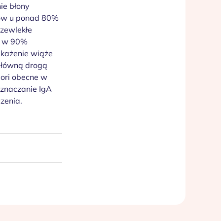
ie błony
awów u ponad 80%
rzewlekłe
e w 90%
każenie wiąże
 Główną drogą
lori obecne w
Oznaczanie IgA
zenia.