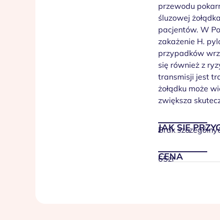
przewodu pokarm
śluzowej żołądka
pacjentów. W Pol
zakażenie H. py
przypadków wrz
się również z r
transmisji jest 
żołądku może wią
zwiększa skutecz
JAK SIĘ PRZ
Brak szczególn
CENA
65zł