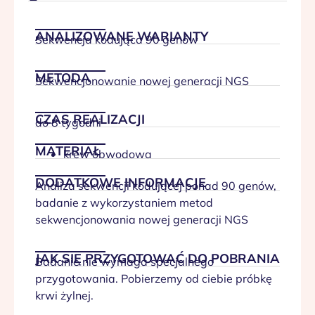
ANALIZOWANE WARIANTY
Sekwencja kodująca 90 genów
METODA
Sekwencjonowanie nowej generacji NGS
CZAS REALIZACJI
do 8 tygodni
MATERIAŁ
krew obwodowa
DODATKOWE INFORMACJE
Analiza sekwencji kodującej ponad 90 genów,
badanie z wykorzystaniem metod
sekwencjonowania nowej generacji NGS
JAK SIĘ PRZYGOTOWAĆ DO POBRANIA
Badanie nie wymaga specjalnego
przygotowania. Pobierzemy od ciebie próbkę
krwi żylnej.