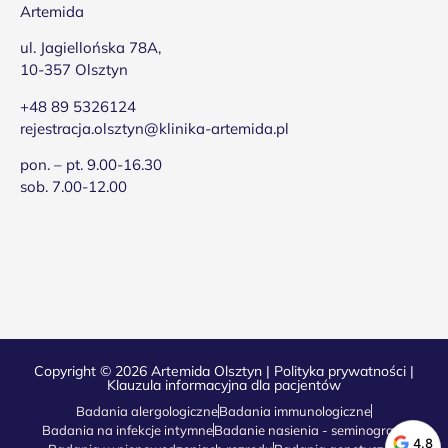
Artemida
ul. Jagiellońska 78A,
10-357 Olsztyn
+48 89 5326124
rejestracja.olsztyn@klinika-artemida.pl
pon. – pt. 9.00-16.30
sob. 7.00-12.00
Copyright © 2026 Artemida Olsztyn |
Polityka prywatności
|
Klauzula informacyjna dla pacjentów
Badania alergologiczne
Badania immunologiczne
Badania na infekcje intymne
Badanie nasienia - seminogram
4.8